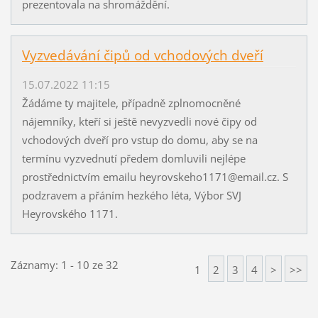
prezentovala na shromáždění.
Vyzvedávání čipů od vchodových dveří
15.07.2022 11:15
Žádáme ty majitele, případně zplnomocněné
nájemníky, kteří si ještě nevyzvedli nové čipy od
vchodových dveří pro vstup do domu, aby se na
termínu vyzvednutí předem domluvili nejlépe
prostřednictvím emailu heyrovskeho1171@email.cz. S
podzravem a přáním hezkého léta, Výbor SVJ
Heyrovského 1171.
Záznamy: 1 - 10 ze 32
1
2
3
4
>
>>