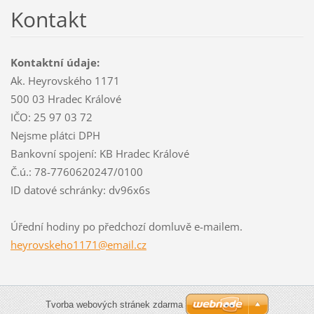
Kontakt
Kontaktní údaje:
Ak. Heyrovského 1171
500 03 Hradec Králové
IČO: 25 97 03 72
Nejsme plátci DPH
Bankovní spojení: KB Hradec Králové
Č.ú.: 78-7760620247/0100
ID datové schránky: dv96x6s
Úřední hodiny po předchozí domluvě e-mailem.
heyrovsk
eho1171@
email.cz
Tvorba webových stránek zdarma