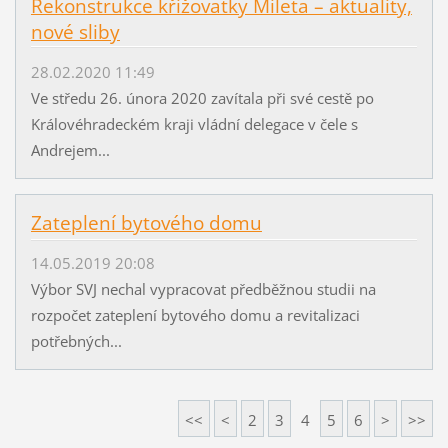
Rekonstrukce křižovatky Mileta – aktuality,
nové sliby
28.02.2020 11:49
Ve středu 26. února 2020 zavítala při své cestě po
Královéhradeckém kraji vládní delegace v čele s
Andrejem...
Zateplení bytového domu
14.05.2019 20:08
Výbor SVJ nechal vypracovat předběžnou studii na
rozpočet zateplení bytového domu a revitalizaci
potřebných...
<<
<
2
3
4
5
6
>
>>